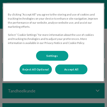
Contact opnemen
By clicking “Accept All” you agree to the storing and use of cookies and
tracking technologies on your device to enhance site navigation, improve
the performance of our website, analyse website use, and assist our
marketing efforts.
Select “Cookie Settings” for more information about the use of cookies
and tracking technologies and to adjust your preferences. More
information is available in our Privacy Notice and Cookie Policy.
Lasertherapie
Settings
Reject All Optional
Accept All
Pijnpoli
Tandheelkunde